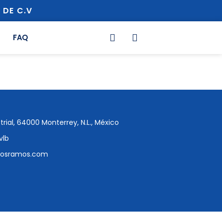
 DE C.V
FAQ
trial, 64000 Monterrey, N.L., México
vlb
tosramos.com