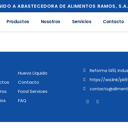
NIDO A ABASTECEDORA DE ALIMENTOS RAMOS, S.A.
Productos
Nosotros
Servicios
Contacto
Reforma 1451, Indus
Huevo Líquido
https://wa.link/pb5
ctos
Contacto
contacto@alimen
ros
Food Services
ios
FAQ